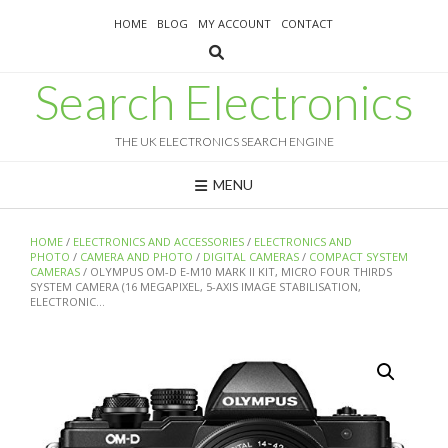
Skip
HOME
BLOG
MY ACCOUNT
CONTACT
to
content
Search Electronics
THE UK ELECTRONICS SEARCH ENGINE
MENU
HOME
/
ELECTRONICS AND ACCESSORIES
/
ELECTRONICS AND
PHOTO
/
CAMERA AND PHOTO
/
DIGITAL CAMERAS
/
COMPACT SYSTEM
CAMERAS
/ OLYMPUS OM-D E-M10 MARK II KIT, MICRO FOUR THIRDS
SYSTEM CAMERA (16 MEGAPIXEL, 5-AXIS IMAGE STABILISATION,
ELECTRONIC…